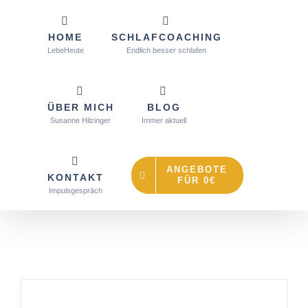
Zum
Schlafprobleme? Mach den Schlaf-Check für
+
Inhalt
0€!
Jetzt herunterladen
HOME
SCHLAFCOACHING
springen
LebeHeute
Endlich besser schlafen
ÜBER MICH
BLOG
Susanne Hilzinger
Immer aktuell
ANGEBOTE
KONTAKT
FÜR 0€
Impulsgespräch